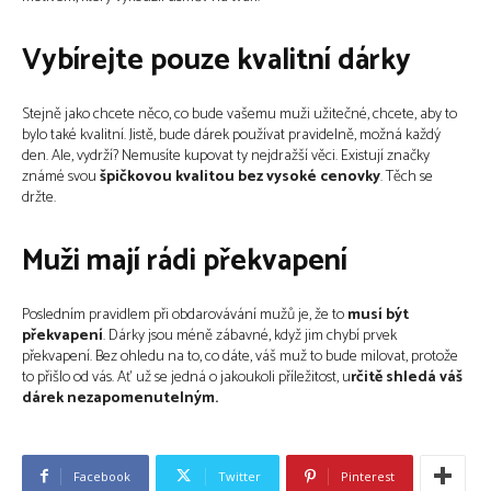
Vybírejte pouze kvalitní dárky
Stejně jako chcete něco, co bude vašemu muži užitečné, chcete, aby to
bylo také kvalitní. Jistě, bude dárek používat pravidelně, možná každý
den. Ale, vydrží? Nemusíte kupovat ty nejdražší věci. Existují značky
známé svou
špičkovou kvalitou bez vysoké cenovky
. Těch se
držte.
Muži mají rádi překvapení
Posledním pravidlem při obdarovávání mužů je, že to
musí být
překvapení
. Dárky jsou méně zábavné, když jim chybí prvek
překvapení. Bez ohledu na to, co dáte, váš muž to bude milovat, protože
to přišlo od vás. Ať už se jedná o jakoukoli příležitost, u
rčitě shledá váš
dárek nezapomenutelným.
Facebook
Twitter
Pinterest