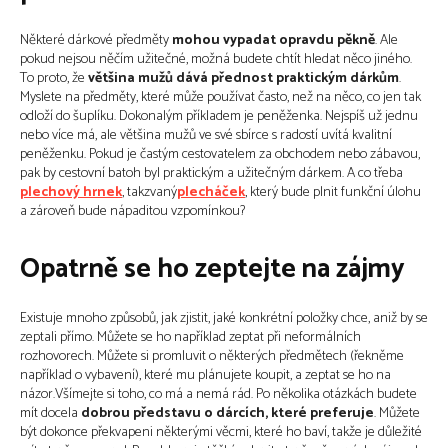
Některé dárkové předměty
mohou vypadat opravdu pěkně
. Ale
pokud nejsou něčím užitečné, možná budete chtít hledat něco jiného.
To proto, že
většina mužů dává přednost praktickým dárkům
.
Myslete na předměty, které může používat často, než na něco, co jen tak
odloží do šuplíku. Dokonalým příkladem je peněženka. Nejspíš už jednu
nebo více má, ale většina mužů ve své sbírce s radostí uvítá kvalitní
peněženku. Pokud je častým cestovatelem za obchodem nebo zábavou,
pak by cestovní batoh byl praktickým a užitečným dárkem. A co třeba
plechový hrnek
, takzvaný
plecháček
, který bude plnit funkční úlohu
a zároveň bude nápaditou vzpomínkou?
Opatrně se ho zeptejte na zájmy
Existuje mnoho způsobů, jak zjistit, jaké konkrétní položky chce, aniž by se
zeptali přímo. Můžete se ho například zeptat při neformálních
rozhovorech. Můžete si promluvit o některých předmětech (řekněme
například o vybavení), které mu plánujete koupit, a zeptat se ho na
názor.Všímejte si toho, co má a nemá rád. Po několika otázkách budete
mít docela
dobrou představu o dárcích, které preferuje
. Můžete
být dokonce překvapeni některými věcmi, které ho baví, takže je důležité