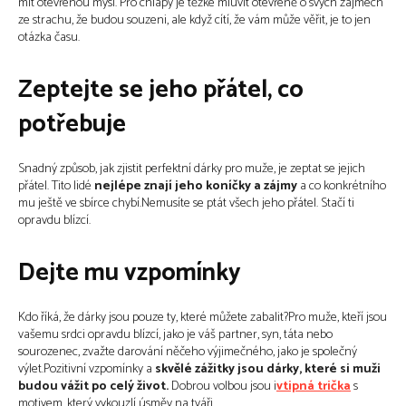
mít otevřenou mysl. Pro chlapy je těžké mluvit otevřeně o svých zájmech
ze strachu, že budou souzeni, ale když cítí, že vám může věřit, je to jen
otázka času.
Zeptejte se jeho přátel, co
potřebuje
Snadný způsob, jak zjistit perfektní dárky pro muže, je zeptat se jejich
přátel. Tito lidé
nejlépe znají jeho koníčky a zájmy
a co konkrétního
mu ještě ve sbírce chybí.Nemusíte se ptát všech jeho přátel. Stačí ti
opravdu blízcí.
Dejte mu vzpomínky
Kdo říká, že dárky jsou pouze ty, které můžete zabalit?Pro muže, kteří jsou
vašemu srdci opravdu blízcí, jako je váš partner, syn, táta nebo
sourozenec, zvažte darování něčeho výjimečného, ​​jako je společný
výlet.Pozitivní vzpomínky a
skvělé zážitky jsou dárky, které si muži
budou vážit po celý život.
Dobrou volbou jsou i
vtipná trička
s
motivem, který vykouzlí úsměv na tváři.