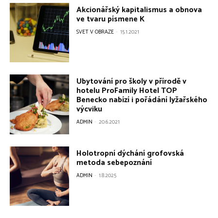
Akcionářský kapitalismus a obnova
ve tvaru písmene K
SVET V OBRAZE
-
15.1.2021
Ubytování pro školy v přírodě v
hotelu ProFamily Hotel TOP
Benecko nabízí i pořádání lyžařského
výcviku
ADMIN
-
20.6.2021
Holotropní dýchání grofovská
metoda sebepoznání
ADMIN
-
1.8.2025