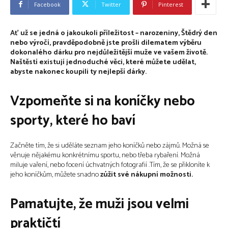
Facebook
Twitter
Pinterest
Ať už se jedná o jakoukoli příležitost – narozeniny, Štědrý den
nebo výročí, pravděpodobně jste prošli dilematem výběru
dokonalého dárku pro nejdůležitější muže ve vašem životě.
Naštěstí existují jednoduché věci, které můžete udělat,
abyste nakonec koupili ty nejlepší dárky.
Vzpomeňte si na koníčky nebo
sporty, které ho baví
Začněte tím, že si uděláte seznam jeho koníčků nebo zájmů. Možná se
věnuje nějakému konkrétnímu sportu, nebo třeba rybaření. Možná
miluje vaření, nebo focení úchvatných fotografií .Tím, že se přikloníte k
jeho koníčkům, můžete snadno
zúžit své nákupní možnosti.
Pamatujte, že muži jsou velmi
praktičtí