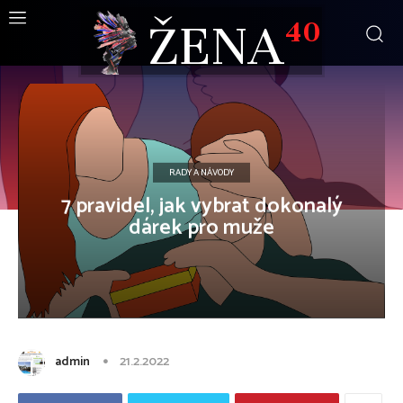
ŽENA
40
RADY A NÁVODY
7 pravidel, jak vybrat dokonalý
dárek pro muže
admin
21.2.2022