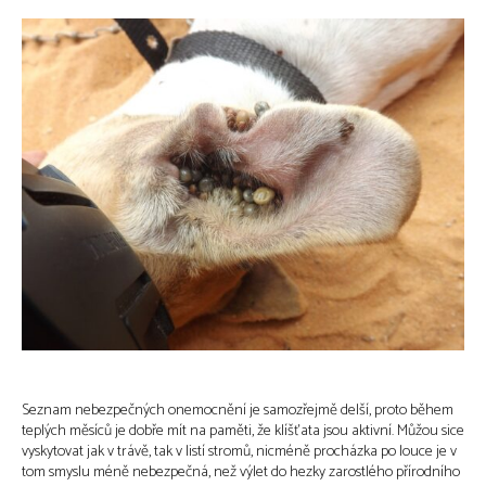
Seznam nebezpečných onemocnění je samozřejmě delší, proto během
teplých měsíců je dobře mít na paměti, že klíšťata jsou aktivní. Můžou sice
vyskytovat jak v trávě, tak v listí stromů, nicméně procházka po louce je v
tom smyslu méně nebezpečná, než výlet do hezky zarostlého přírodního