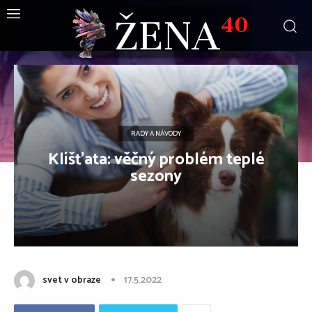
ŽENA
40
RADY A NÁVODY
Klíšťata: věčný problém teplé
sezony
svet v obraze
17.5.2022