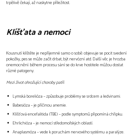
trpělivě čekají, až naskytne příležitost.
Klíšťata a nemoci
Kousnutí klíštěte je nepříjemné samo o sobě: objevuje se pocit svedení
pokožky, pes se může začít drbat, být nervózní atd. Další věc je hrozba
onemocnění: během procesu sání se do krve hostitele můžou dostat
různé patogeny.
Mezi život ohrožující choroby patří:
Lymská borelióza – způsobuje problémy se srdcem a ledvinami.
Babesióza – je příčinou anemie.
Klíšťová encefalitida (TBE) – podle symptomů připomíná chřipku.
Ehrlichióza – je nemocí středomořských oblastí.
Anaplasmóza – vede k poruchám nervového systému a paralýze.