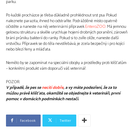
parku.
Po každé procházce je třeba důkladně prohlédnout srst psa. Pokud
naleznete parazita, ihned ho odstraňte. Podrážděné místo opatrně
očistěte a naneste na něj veterinární přípravek
EnteroZOO
. Má jemnou
gelovou strukturu a skvěle urychluje hojení drobných poranění, zároveň
brání průniku bakterií do ranky. Pokud si to zvíře olíže, naneste další
vrstvičku. Přípravek se do těla nevstřebává, je zcela bezpečný i pro kojící
nebo březí feny a mláďata.
Nemělo by se zapomínat na speciální obojky a prostředky proti klíšťatům
– konkrétní produkt vám doporučí váš veterinář.
POZOR:
V případě, že pes se
necítí dobře
, a vy máte podezření, že za to
můžou právě klíšťata, okamžitě se objednejte k veterináři, první
pomoc v domácích podmínkách nestačí.
Facebook
Twitter