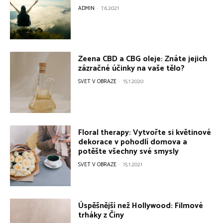
ADMIN
-
7.6.2021
Zeena CBD a CBG oleje: Znáte jejich
zázračné účinky na vaše tělo?
SVET V OBRAZE
-
15.1.2020
Floral therapy: Vytvořte si květinové
dekorace v pohodlí domova a
potěšte všechny své smysly
SVET V OBRAZE
-
15.1.2021
Úspěšnější než Hollywood: Filmové
trháky z Číny