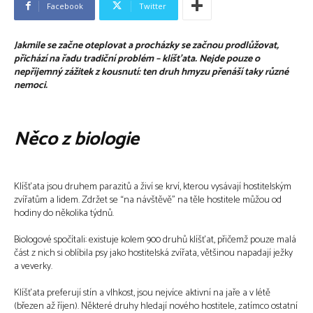
Facebook
Twitter
Jakmile se začne oteplovat a procházky se začnou prodlůžovat,
přichází na řadu tradiční problém – klíšťata. Nejde pouze o
nepříjemný zážitek z kousnutí: ten druh hmyzu přenáší taky různé
nemoci.
Něco z biologie
Klíšťata jsou druhem parazitů a živí se krví, kterou vysávají hostitelským
zvířatům a lidem. Zdržet se “na návštěvě” na těle hostitele můžou od
hodiny do několika týdnů.
Biologové spočítali: existuje kolem 900 druhů klíšťat, přičemž pouze malá
část z nich si oblíbila psy jako hostitelská zvířata, většinou napadají ježky
a veverky.
Klíšťata preferují stín a vlhkost, jsou nejvíce aktivní na jaře a v létě
(březen až říjen). Některé druhy hledají nového hostitele, zatímco ostatní