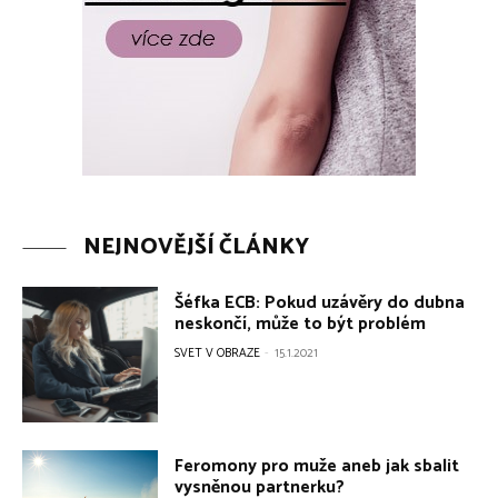
NEJNOVĚJŠÍ ČLÁNKY
Šéfka ECB: Pokud uzávěry do dubna
neskončí, může to být problém
SVET V OBRAZE
-
15.1.2021
Feromony pro muže aneb jak sbalit
vysněnou partnerku?