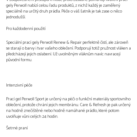
gely Perwoll nabízí celou řadu produktů, z nichž každý je zaměřený
speciálně na určitý druh prádla. Péče o váš šatník je tak zase o něco
jednodušší.
Pro každodenní použití
Speciální prací gely Perwoll Renew & Repair perfektně čistí, ale zároveň
se starají o barvy i tvar vašeho oblečení. Podporují totiž pružnost vláken a
předcházejí jejich oslabení. Už uvolněným vláknům navíc navracejí
původní formu.
Intenzivní péče
Prací gel Perwoll Sport je určený na péči o funkční materiály sportovního
oblečení, protože chrání jejich membránu. Care & Refresh je pak určený
na hodně znečištěné nebo hodně namáhané prádlo, které potom
uvolňuje vůni celých 24 hodin.
Šetrné praní