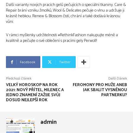
Další varianty nových pracích gelů pečujících o speciální tkaniny. Care &
Repair brání vzniku žmolků, Wool & Delicates pečuje o vlnu a udržuje ji
krásně hebkou. Renew & Blossom čistí, chrání a také dodává krásnou
vůni.
V rámci myšlenky udržitelnosti #RethinkFashion nakupujte méně a
kvalitně a pečujte o své oblečení s pracími gely Perwoll!
Facebook
Twitter
Předchozí článek
Další článek
VELKÝ HOROSKOP NA ROK
FEROMONY PRO MUŽE ANEB
2021: NOVÝ PŘÍTEL, MILENEC A
JAK SBALIT VYSNĚNOU
JEDNO ZNAMENÍ ZAŽIJE SVŮJ
PARTNERKU?
DOSUD NEJLEPŠÍ ROK
admin