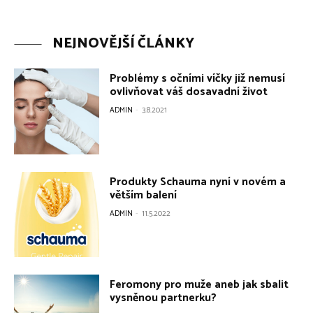
NEJNOVĚJŠÍ ČLÁNKY
Problémy s očními víčky již nemusí
ovlivňovat váš dosavadní život
ADMIN
-
3.8.2021
Produkty Schauma nyní v novém a
větším balení
ADMIN
-
11.5.2022
Feromony pro muže aneb jak sbalit
vysněnou partnerku?