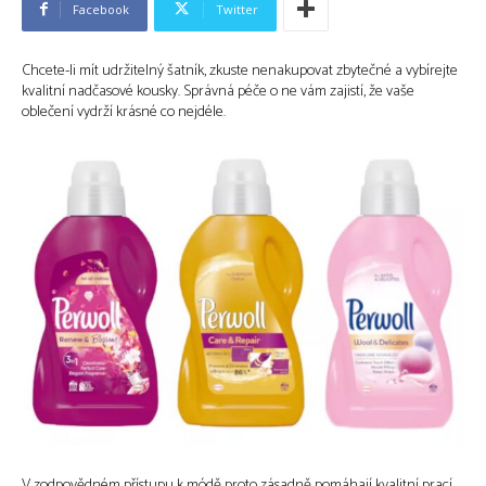
Facebook
Twitter
Chcete-li mít udržitelný šatník, zkuste nenakupovat zbytečné a vybírejte
kvalitní nadčasové kousky. Správná péče o ne vám zajistí, že vaše
oblečení vydrží krásné co nejdéle.
V zodpovědném přístupu k módě proto zásadně pomáhají kvalitní prací