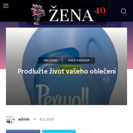
ŽENA
40
PRO ŽENY
RADY A NÁVODY
Prodlužte život vašeho oblečení
admin
8.5.2021