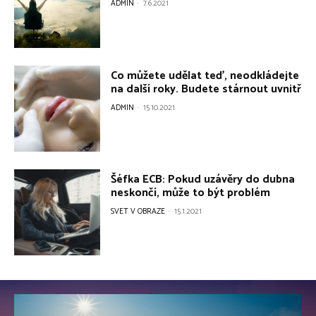
ADMIN
-
7.6.2021
Co můžete udělat teď, neodkládejte
na další roky. Budete stárnout uvnitř
ADMIN
-
15.10.2021
Šéfka ECB: Pokud uzávěry do dubna
neskončí, může to být problém
SVET V OBRAZE
-
15.1.2021