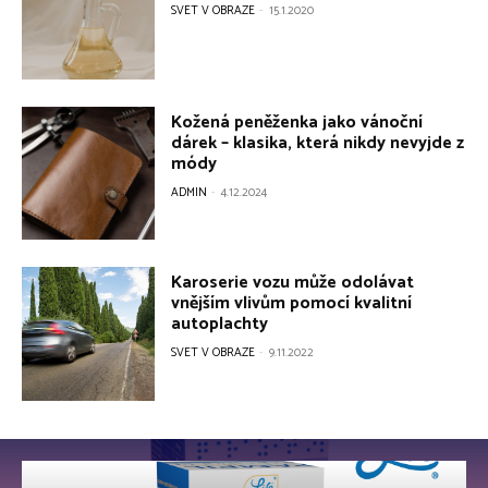
SVET V OBRAZE
-
15.1.2020
Kožená peněženka jako vánoční
dárek – klasika, která nikdy nevyjde z
módy
ADMIN
-
4.12.2024
Karoserie vozu může odolávat
vnějším vlivům pomocí kvalitní
autoplachty
SVET V OBRAZE
-
9.11.2022