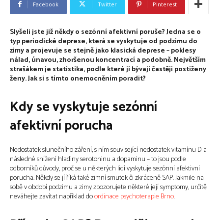
Facebook
Twitter
Pinterest
Slyšeli jste již někdy o sezónní afektivní poruše? Jedna se o
typ periodické deprese, která se vyskytuje od podzimu do
zimy a projevuje se stejně jako klasická deprese – poklesy
nálad, únavou, zhoršenou koncentrací a podobně. Největším
strašákem je statistika, podle které jí bývají častěji postiženy
ženy. Jak si s tímto onemocněním poradit?
Kdy se vyskytuje sezónní
afektivní porucha
Nedostatek slunečního záření, s ním související nedostatek vitamínu D a
následné snížení hladiny serotoninu a dopaminu – to jsou podle
odborníků důvody, proč se u některých lidí vyskytuje sezónní afektivní
porucha. Někdy se jí říká také zimní smutek či zkráceně SAP. Jakmile na
sobě v období podzimu a zimy zpozorujete některé její symptomy, určitě
neváhejte zavítat například do
ordinace psychoterapie Brno
.