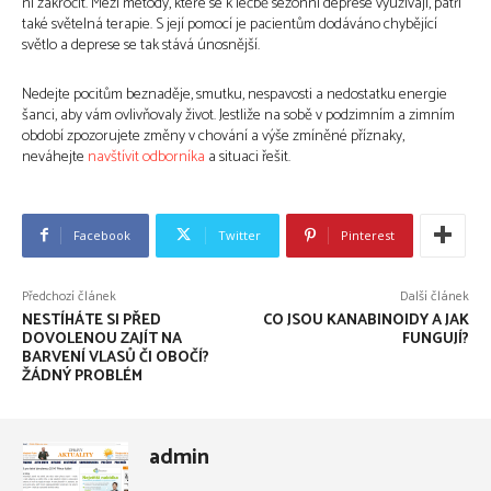
ní zakročit. Mezi metody, které se k léčbě sezónní deprese využívají, patří
také světelná terapie. S její pomocí je pacientům dodáváno chybějící
světlo a deprese se tak stává únosnější.
Nedejte pocitům beznaděje, smutku, nespavosti a nedostatku energie
šanci, aby vám ovlivňovaly život. Jestliže na sobě v podzimním a zimním
období zpozorujete změny v chování a výše zmíněné příznaky,
neváhejte
navštívit odborníka
a situaci řešit.
Facebook
Twitter
Pinterest
Předchozí článek
Další článek
NESTÍHÁTE SI PŘED
CO JSOU KANABINOIDY A JAK
DOVOLENOU ZAJÍT NA
FUNGUJÍ?
BARVENÍ VLASŮ ČI OBOČÍ?
ŽÁDNÝ PROBLÉM
admin