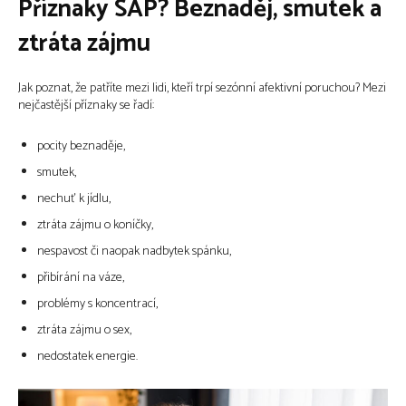
Příznaky SAP? Beznaděj, smutek a
ztráta zájmu
Jak poznat, že patříte mezi lidi, kteří trpí sezónní afektivní poruchou? Mezi
nejčastější příznaky se řadí:
pocity beznaděje,
smutek,
nechuť k jídlu,
ztráta zájmu o koníčky,
nespavost či naopak nadbytek spánku,
přibírání na váze,
problémy s koncentrací,
ztráta zájmu o sex,
nedostatek energie.