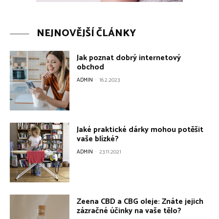
NEJNOVĚJŠÍ ČLÁNKY
Jak poznat dobrý internetový
obchod
ADMIN
-
16.2.2023
Jaké praktické dárky mohou potěšit
vaše blízké?
ADMIN
-
23.11.2021
Zeena CBD a CBG oleje: Znáte jejich
zázračné účinky na vaše tělo?