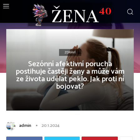
ŽENA
40
ZDRAVÍ
Sezónní afektivní porucha
postihuje častěji ženy a může vám
ze života udělat peklo. Jak proti ní
bojovat?
admin
20.1.2024