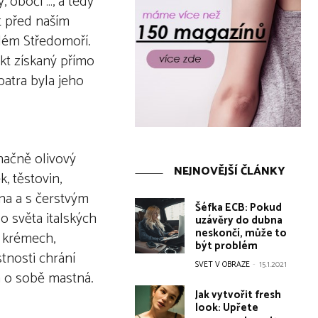
 obočí …, a tedy
t před naším
celém Středomoří.
ukt získaný přímo
patra byla jeho
značně olivový
NEJNOVĚJŠÍ ČLÁNKY
, těstovin,
ena a s čerstvým
Šéfka ECB: Pokud
o světa italských
uzávěry do dubna
neskončí, může to
, krémech,
být problém
tnosti chrání
SVET V OBRAZE
-
15.1.2021
a o sobě mastná.
Jak vytvořit fresh
look: Upřete