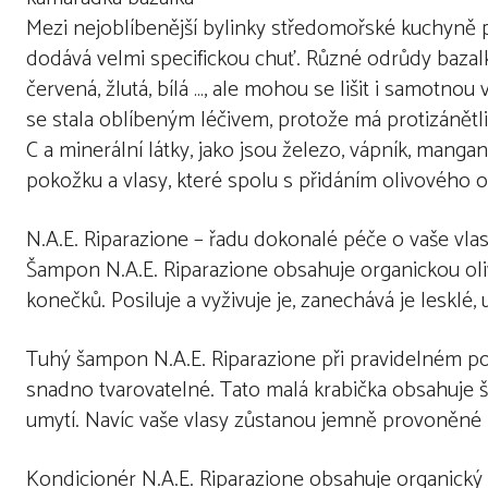
Mezi nejoblíbenější bylinky středomořské kuchyně pa
dodává velmi specifickou chuť. Různé odrůdy bazalk
červená, žlutá, bílá …, ale mohou se lišit i samotnou
se stala oblíbeným léčivem, protože má protizánětlivé
C a minerální látky, jako jsou železo, vápník, manga
pokožku a vlasy, které spolu s přidáním olivového ol
N.A.E. Riparazione – řadu dokonalé péče o vaše vla
Šampon N.A.E. Riparazione obsahuje organickou olivu
konečků. Posiluje a vyživuje je, zanechává je lesklé,
Tuhý šampon N.A.E. Riparazione při pravidelném pou
snadno tvarovatelné. Tato malá krabička obsahuje 
umytí. Navíc vaše vlasy zůstanou jemně provoněné p
Kondicionér N.A.E. Riparazione obsahuje organický o