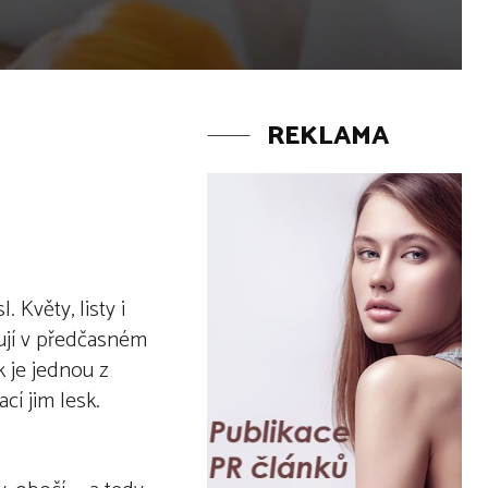
REKLAMA
. Květy, listy i
ňují v předčasném
k je jednou z
cí jim lesk.