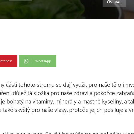
ČÍST DÁL
interest
WhatsApp
ny části tohoto stromu se dají využít pro naše tělo i mysl
vaření, důležitá složka pro naše zdraví a pokožce zabra
ý je bohatý na vitamíny, minerály a mastné kyseliny, a ta
 také skvělý pro naše vlasy, protože jejich posiluje a vra