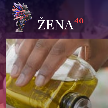
ŽENA
40