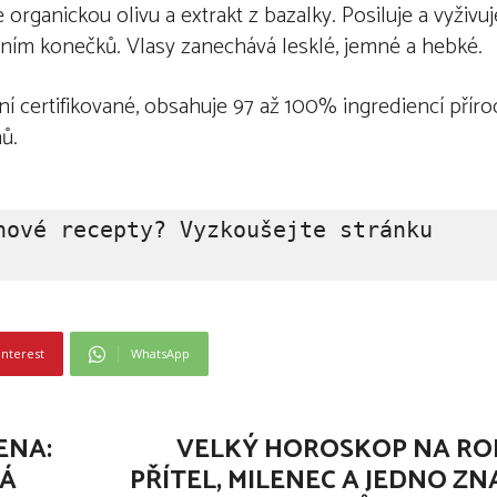
rganickou olivu a extrakt z bazalky. Posiluje a vyživuj
ením konečků. Vlasy zanechává lesklé, jemné a hebké.
ní certifikované, obsahuje 97 až 100% ingrediencí přír
ů.
Tip redakce: Hledáte inspiraci na nové recepty? Vyzkoušejte stránku 
interest
WhatsApp
ENA:
VELKÝ HOROSKOP NA ROK
KÁ
PŘÍTEL, MILENEC A JEDNO ZN