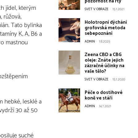
pozornost na rty
h jídel, kterým
SVET V OBRAZE
-
15.1.2021
, růžová,
Holotropní dýchání
mián. Tato bylinka
grofovská metoda
tamíny K, A, B6 a
sebepoznání
 pro mastnou
ADMIN
-
1.8.2025
Zeena CBD a CBG
oleje: Znáte jejich
zázračné účinky na
vaše tělo?
rozštěpením
SVET V OBRAZE
-
15.1.2020
Péče o dostihové
koně ve stáří
m hebké, lesklé a
ADMIN
-
14.7.2021
vydrží 30 až 50
posiluje suché