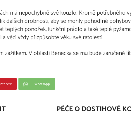
rách má nepochybně své kouzlo. Kromě potřebného vy
kolik dalších drobností, aby se mohly pohodlně pohybo
čet teplých ponožek, funkční prádlo a také teplé pyža
 a věci vždy přizpůsobte věku své ratolesti.
 zážitkem. V oblasti Benecka se mu bude zaručeně líbi
interest
WhatsApp
IT
PÉČE O DOSTIHOVÉ KO