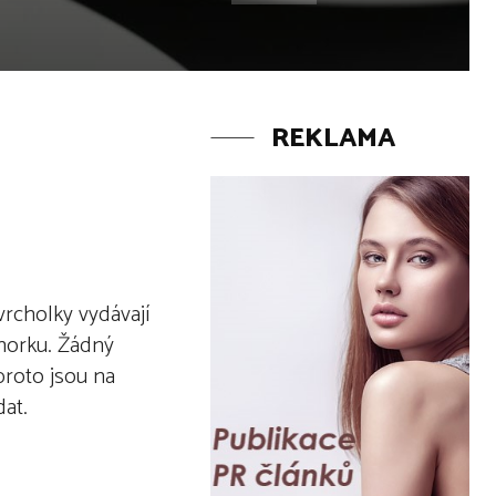
REKLAMA
rcholky vydávají
ahorku. Žádný
proto jsou na
dat.