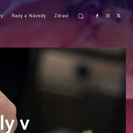
py
Rady a Návody
Zdraví
ly v