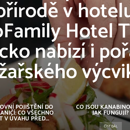
přírodě v hotel
oFamily Hotel 
ko nabízí i po
yžařského výcvi
OVNÍ POJIŠTĚNÍ DO
CO JSOU KANABINO
ANIČÍ: CO VŠECHNO
JAK FUNGUJÍ?
T V ÚVAHU PŘED...
ČÍST DÁL