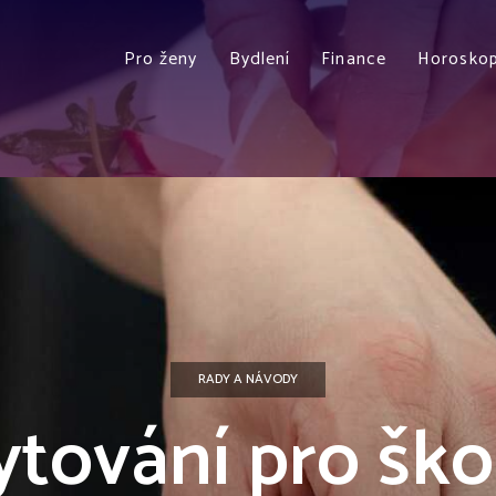
Pro ženy
Bydlení
Finance
Horosko
RADY A NÁVODY
tování pro ško