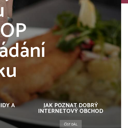
u
TOP
řádání
ku
IDY A
JAK POZNAT DOBRÝ
INTERNETOVÝ OBCHOD
ČÍST DÁL