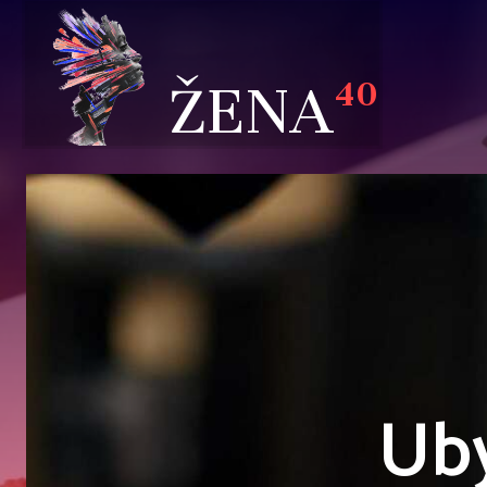
ŽENA
40
Uby