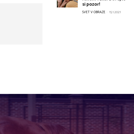
si pozor!
SVET V OBRAZE
-
15.1.2021