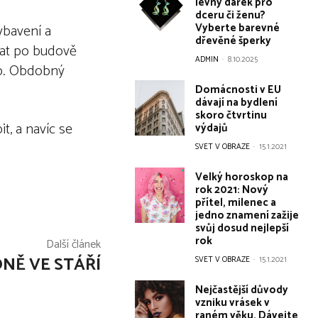
levný dárek pro
dceru či ženu?
Vyberte barevné
bavení a
dřevěné šperky
vat po budově
ADMIN
-
8.10.2025
mo. Obdobný
Domácnosti v EU
dávají na bydlení
skoro čtvrtinu
t, a navíc se
výdajů
SVET V OBRAZE
-
15.1.2021
Velký horoskop na
rok 2021: Nový
přítel, milenec a
jedno znamení zažije
svůj dosud nejlepší
rok
Další článek
NĚ VE STÁŘÍ
SVET V OBRAZE
-
15.1.2021
Nejčastější důvody
vzniku vrásek v
raném věku. Dávejte