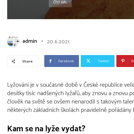
ČÍST DÁL
admin
20.6.2021
Facebook
Twitter
P
Share
Lyžování je v současné době v České republice vel
desítky tisíc nadšených lyžařů, aby znovu a znovu 
člověk na světě se ovšem nenarodil s takovým talen
některých základních školách pravidelně pořádány ly
Kam se na lyže vydat?