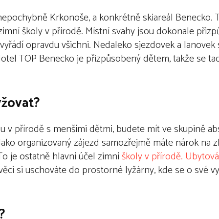
u nepochybně Krkonoše, a konkrétně skiareál Benecko. 
 zimní školy v přírodě. Místní svahy jsou dokonale přiz
 vyřádí opravdu všichni. Nedaleko sjezdovek a lanovek 
Hotel TOP Benecko je přizpůsobený dětem, takže se tad
yžovat?
 v přírodě s menšími dětmi, budete mít ve skupině abso
n. Jako organizovaný zájezd samozřejmě máte nárok na
 To je ostatně hlavní účel zimní
školy v přírodě. Ubytová
věci si uschováte do prostorné lyžárny, kde se o své 
?