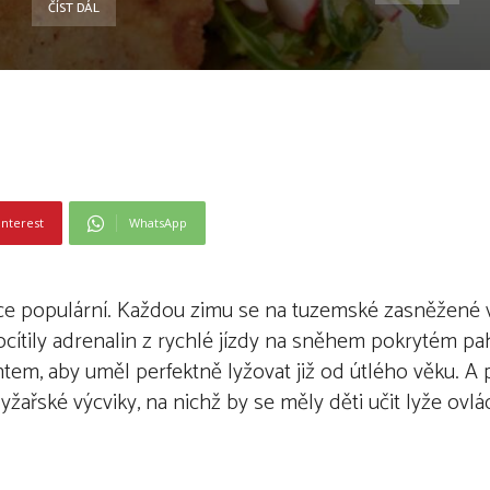
ČÍST DÁL
interest
WhatsApp
ice populární. Každou zimu se na tuzemské zasněžené v
pocítily adrenalin z rychlé jízdy na sněhem pokrytém p
tem, aby uměl perfektně lyžovat již od útlého věku. A 
žařské výcviky, na nichž by se měly děti učit lyže ovlá